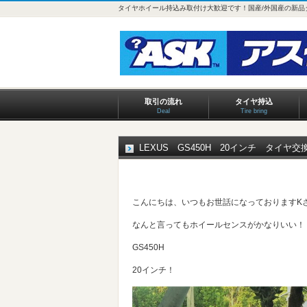
タイヤホイール持込み取付け大歓迎です！国産/外国産の新品
取引の流れ
タイヤ持込
Deal
Tire bring
LEXUS GS450H 20インチ タイヤ交
こんにちは、いつもお世話になっておりますK
なんと言ってもホイールセンスがかなりいい！
GS450H
20インチ！