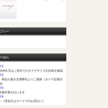
ゴリー
の流れ
プ1
又はMAIL又はご来店でのタイヤサイズの詳細を確認
プ2
、商品が届き次第弊社よりご連絡（タイヤ交換日
認）
プ3
交換作業を行います
プ4
い（現金又はカードでのお支払い）