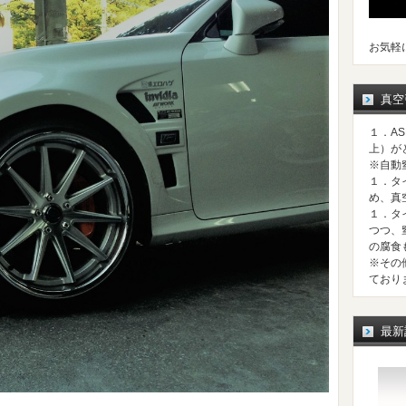
お気軽
真空
１．A
上）が
※自動
１．タ
め、真
１．タ
つつ、
の腐食
※その
ており
最新