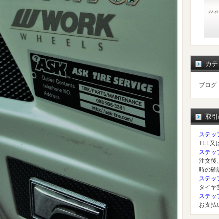
カテ
ブログ
取引
ステッ
TEL
ステッ
注文後
時の確
ステッ
タイヤ
ステッ
お支払