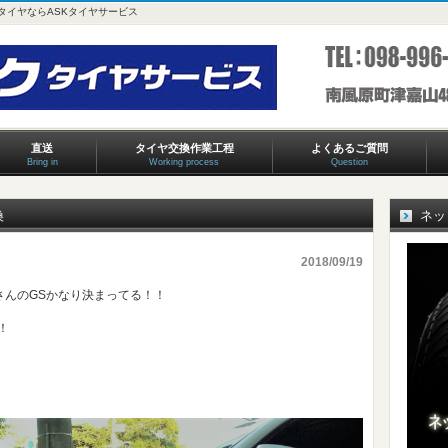
タイヤならASKタイヤサービス
直送
タイヤ交換作業工程
よくあるご質問
Bring in
Working process
Question
換
ネッ
2018/09/19
さんのGSかなり決まってる！！
！