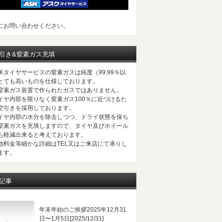
にお問い合わせください。
引き&窒素ガス充填
SKタイヤサービスの窒素ガスは純度（99.99％以
とても高いものを仕様しております。
窒素ガス装置で作られたガスではありません。
イヤ内部を限りなく窒素ガス100％に近づけるた
空引きを採用しております。
イヤ内部の水分を除去しつつ、ドライ状態を保ち
窒素ガスを充填しますので、タイヤ及びホイール
も軽減出来ると考えております。
他料金等細かな詳細はTEL又はご来店にて承りし
ます。
記事
年末年始のご挨拶2025年12月31
日〜1月5日
[2025/12/31]